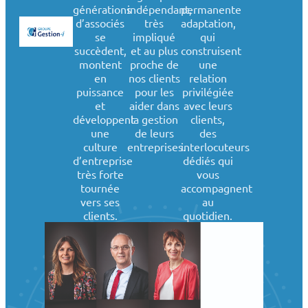
générations
indépendant,
permanente
d’associés
très
adaptation,
se
impliqué
qui
succèdent,
et au plus
construisent
montent
proche de
une
en
nos clients
relation
puissance
pour les
privilégiée
et
aider dans
avec leurs
développent
la gestion
clients,
une
de leurs
des
culture
entreprises.
interlocuteurs
d’entreprise
dédiés qui
très forte
vous
tournée
accompagnent
vers ses
au
clients.
quotidien.