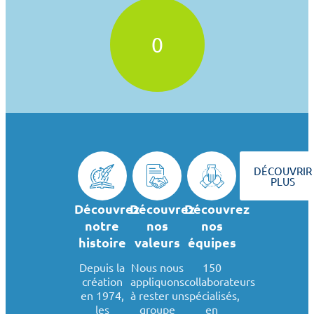
0
DÉCOUVRIR
PLUS
Découvrez
Découvrez
Découvrez
notre
nos
nos
histoire
valeurs
équipes
Depuis la
Nous nous
150
création
appliquons
collaborateurs
en 1974,
à rester un
spécialisés,
les
groupe
en