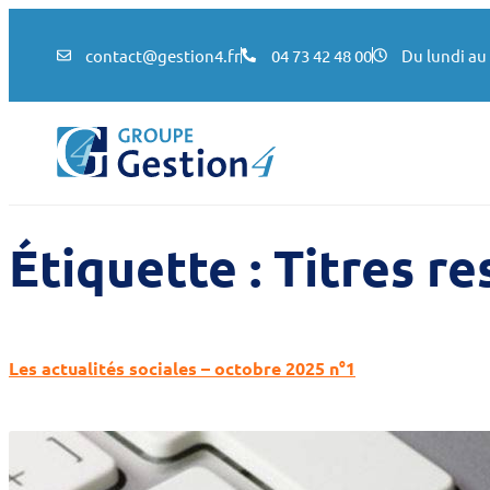
contact@gestion4.fr
04 73 42 48 00
Du lundi au 
Étiquette :
Titres re
Les actualités sociales – octobre 2025 n°1